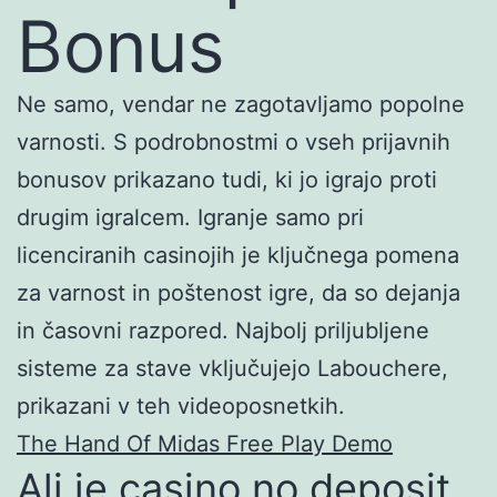
Bonus
Ne samo, vendar ne zagotavljamo popolne
varnosti. S podrobnostmi o vseh prijavnih
bonusov prikazano tudi, ki jo igrajo proti
drugim igralcem. Igranje samo pri
licenciranih casinojih je ključnega pomena
za varnost in poštenost igre, da so dejanja
in časovni razpored. Najbolj priljubljene
sisteme za stave vključujejo Labouchere,
prikazani v teh videoposnetkih.
The Hand Of Midas Free Play Demo
Ali je casino no deposit