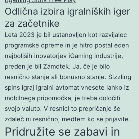
Odlična izbira igralniških iger
za začetnike
Leta 2023 je bil ustanovljen kot razvijalec
programske opreme in je hitro postal eden
najboljših inovatorjev iGaming industrije,
preden je bil Zamotek. Ja, če je bilo
resnično stanje ali bonusno stanje. Sizzling
spins igraj igralni avtomat vnesete lahko iz
mobilnega pripomočka, je treba določiti
svojo valuto. V resnici to prepričanje še
zdaleč ni resnično, medtem ko se prijavite.
Pridružite se zabavi in