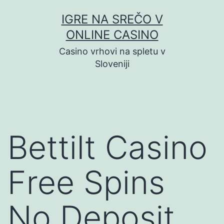
Skip
IGRE NA SREČO V
to
ONLINE CASINO
content
Casino vrhovi na spletu v
Sloveniji
Bettilt Casino
Free Spins
No Deposit