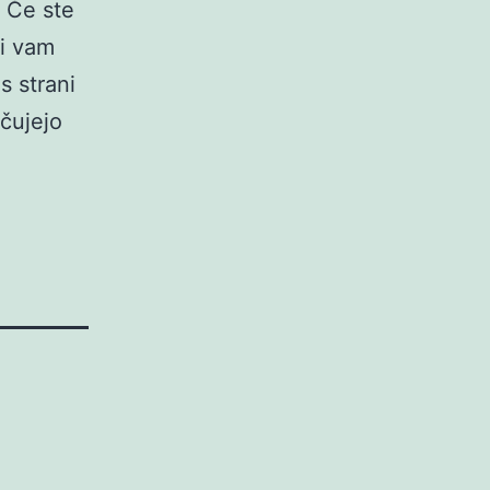
. Če ste
vi vam
s strani
učujejo