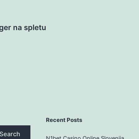
iger na spletu
Recent Posts
Search
N1bet Casino Online Slovenija