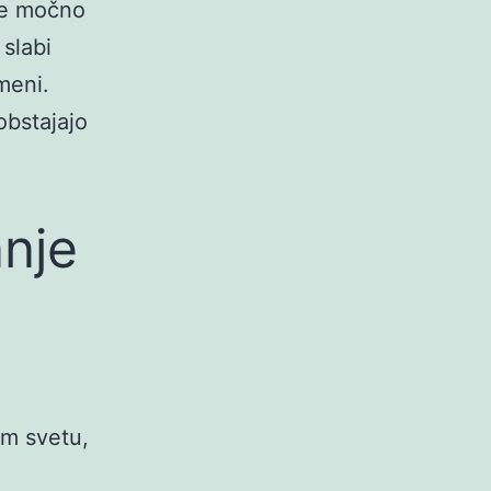
 je močno
 slabi
omeni.
obstajajo
anje
em svetu,