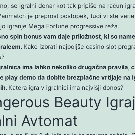
no, se igralni denar kot tak pripiše na račun igra
arimatch je preprost postopek, tudi vi ste verj
ajo igranje Mega Fortune progressive reža.
no spin bonus vam daje priložnost, ki so name
gralcem.
Kako izbrati najboljše casino slot prog
a?
ralnica ima lahko nekoliko drugačna pravila, 
ee play demo da dobite brezplačne vrtljaje na i
ih.
Katera igra v igralnici ima najvišji donos?
gerous Beauty Igra
alni Avtomat