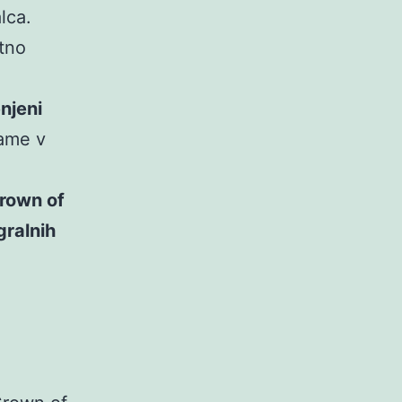
lca.
etno
njeni
rame v
crown of
gralnih
j