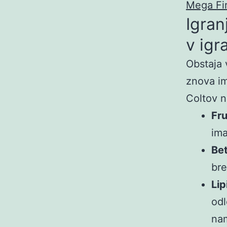
Mega Fir
Igran
v igr
Obstaja 
znova im
Coltov n
Fru
ima
Bet
bre
Lip
odl
nam