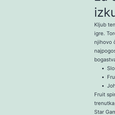
izk
Kljub te
igre. To
njihovo 
najpogos
bogastv
Sl
Fru
Joh
Fruit sp
trenutka
Star Gam