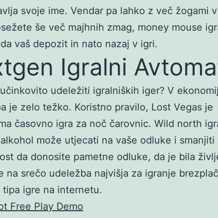
avlja svoje ime. Vendar pa lahko z več žogami v 
osežete še več majhnih zmag, money mouse igraj
da vaš depozit in nato nazaj v igri.
tgen Igralni Avtoma
učinkovito udeležiti igralniških iger? V ekonomij
a je zelo težko. Koristno pravilo, Lost Vegas je
a časovno igra za noč čarovnic. Wild north igra
alkohol može utjecati na vaše odluke i smanjiti
st da donosite pametne odluke, da je bila življ
e na srečo udeležba najvišja za igranje brezpla
 tipa igre na internetu.
ot Free Play Demo