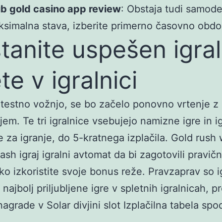
b gold casino app review
: Obstaja tudi samode
simalna stava, izberite primerno časovno obdo
tanite uspešen igra
te v igralnici
 testno vožnjo, se bo začelo ponovno vrtenje z
jem. Te tri igralnice vsebujejo namizne igre in i
 za igranje, do 5-kratnega izplačila. Gold rush 
ash igraj igralni avtomat da bi zagotovili pravičn
ko izkoristite svoje bonus reže. Pravzaprav so i
najbolj priljubljene igre v spletnih igralnicah, p
agrade v Solar divjini slot Izplačilna tabela spod