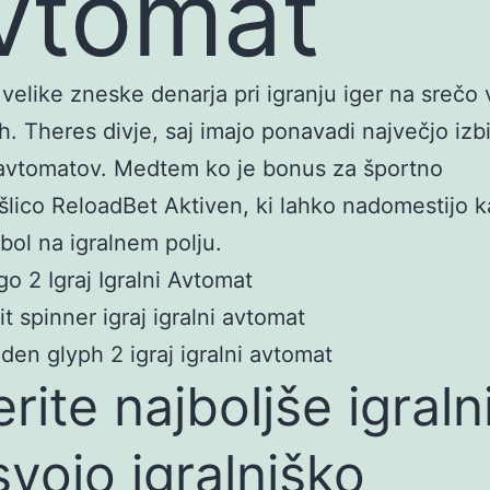
vtomat
 velike zneske denarja pri igranju iger na srečo 
ah.
Theres divje, saj imajo ponavadi največjo izb
 avtomatov.
Medtem ko je bonus za športno
lico ReloadBet Aktiven, ki lahko nadomestijo ka
bol na igralnem polju.
o 2 Igraj Igralni Avtomat
it spinner igraj igralni avtomat
den glyph 2 igraj igralni avtomat
erite najboljše igraln
svojo igralniško