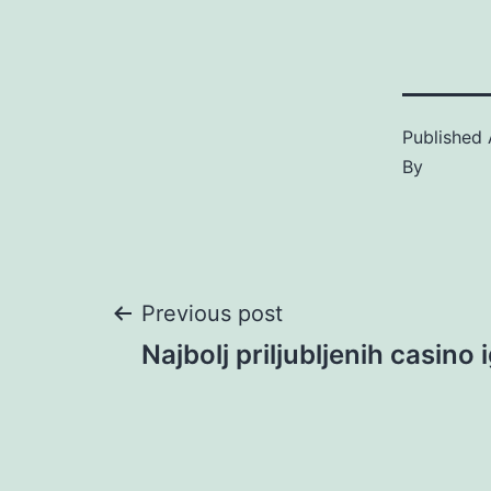
Published
By
Post
Previous post
Najbolj priljubljenih casino 
navigation