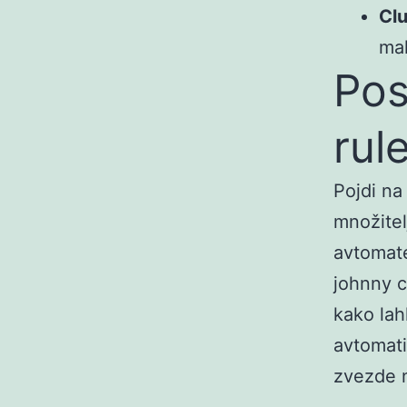
Clu
mak
Pos
rule
Pojdi na
množitel
avtomate
johnny c
kako lah
avtomati 
zvezde n