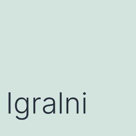
 Igralni