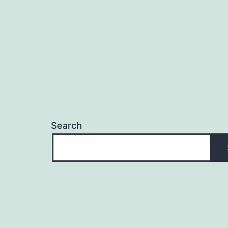
Search