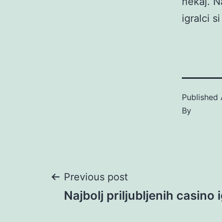
nekaj. Na
igralci s
Published
By
Post
Previous post
Najbolj priljubljenih casino 
navigation