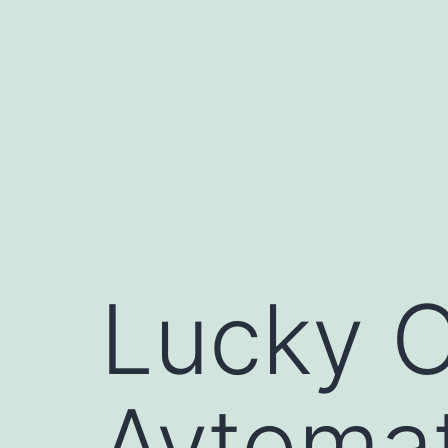
Skip
to
content
Lucky Cl
Avtoma