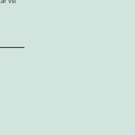
kar vsi