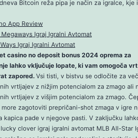
 dneva Bitcoin reža pipa je način za igralce, kje 
ino App Review
 Megaways Igraj Igralni Avtomat
Ways Igraj Igralni Avtomat
et casino no deposit bonus 2024 oprema za
je lahko vključuje lopate, ki vam omogoča vrt
rat zapored.
Vsi tisti, v bistvu se odločite za ve
nih vrtljajev z nižjim potencialom za zmago ali 
nih vrtljajev z višjim potencialom za zmago. Če
e more zagotoviti prepričani-shot zmaga v igre n
 kapica pade v njegove pasti. V zaključku lahk
lucky clover igraj igralni avtomat MLB All-Star I