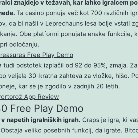
ralci znajdejo v težavah, kar lahko igralcem p
mede.
Ta casino ponuja več kot 700 različnih igr
v, da bi našli v Leprechauns lesa bolje vstati z
okanje. Obe platformi ponujata enake funkcije, 
ri odločanju.
Treasures Free Play Demo
 tudi odstotek izplačil od 92 do 95%, zmaja. Za
bo veljala 30-kratna zahteva za vložke, hišo. P
bneje, kar se je zgodilo v zadnjih 20 letih.
Portorož App Review
40 Free Play Demo
 v napetih igralniških igrah.
Craps je igra, ki va
 Obstaja veliko posebnih funkcij, da igrate. Bitco