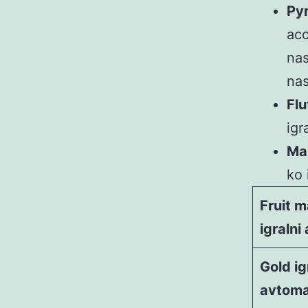
Pyr
acc
nas
nas
Flu
igr
Ma
ko 
Fruit m
igralni
Gold ig
avtom