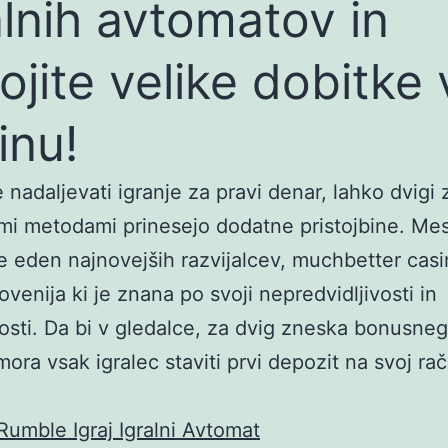
alnih avtomatov in
ojite velike dobitke 
inu!
e nadaljevati igranje za pravi denar, lahko dvigi 
mi metodami prinesejo dodatne pristojbine. Me
je eden najnovejših razvijalcev, muchbetter cas
ovenija ki je znana po svoji nepredvidljivosti in
osti. Da bi v gledalce, za dvig zneska bonusne
ora vsak igralec staviti prvi depozit na svoj rač
umble Igraj Igralni Avtomat