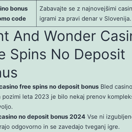
sino bonus
Zabavajte se z najnovejšimi casi
omo code
igrami za pravi denar v Slovenija.
ht And Wonder Casi
e Spins No Deposit
nus
casino free spins no deposit bonus
Bled casino
a pozimi leta 2023 je bilo nekaj prenov kompleks
oljo.
casino no deposit bonus 2024
Vse ni izgubljen
igrajo odgovorno in se zavedajo tveganj igre.