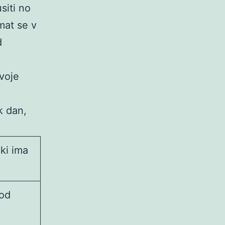
siti no
mat se v
d
svoje
k dan,
 ki ima
 od