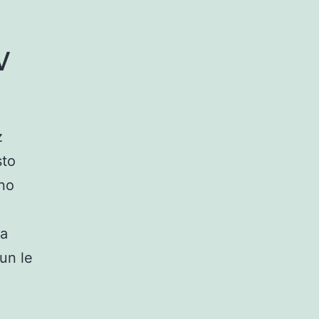
v
z
sto
ino
ga
un le