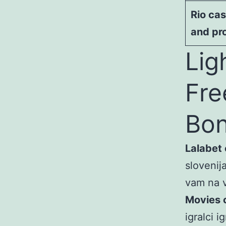
Rio ca
and pr
Lig
Fre
Bo
Lalabet 
slovenij
vam na v
Movies 
igralci 