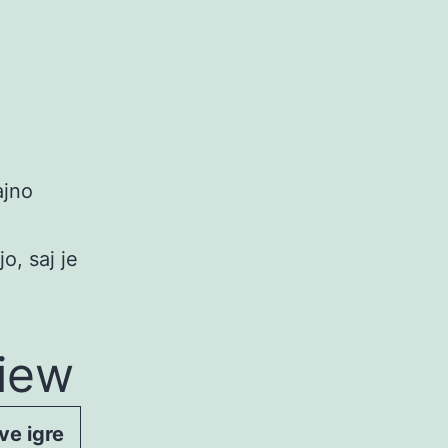
ajno
o, saj je
iew
ve igre