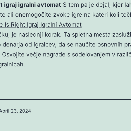
t igraj igralni avtomat
S tem pa je dejal, kjer l
e ali onemogočite zvoke igre na kateri koli točk
 Is Right Igraj Igralni Avtomat
čku, je naslednji korak. Ta spletna mesta zasluži
denarja od igralcev, da se naučite osnovnih pra
j. Osvojite večje nagrade s sodelovanjem v razli
gralnicah.
April 23, 2024