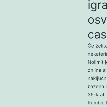
igr
osv
cas
Če želit
nekateri
Nolimit 
online sl
naključn
bazena m
35-krat.
Rumble R