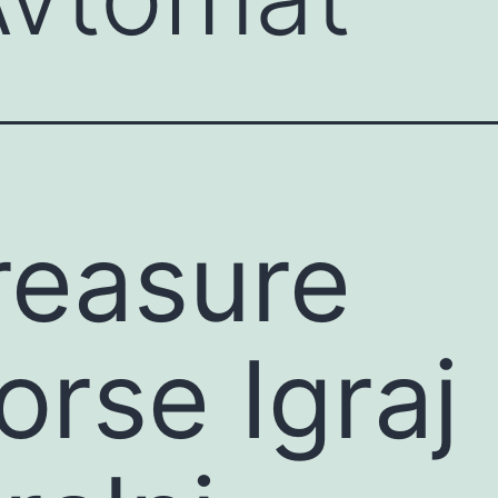
reasure
orse Igraj